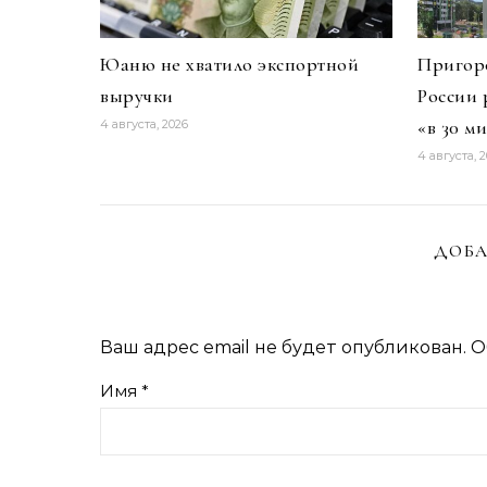
Юаню не хватило экспортной
Пригоро
выручки
России 
«в 30 м
4 августа, 2026
4 августа, 
ДОБА
Ваш адрес email не будет опубликован.
О
Имя
*