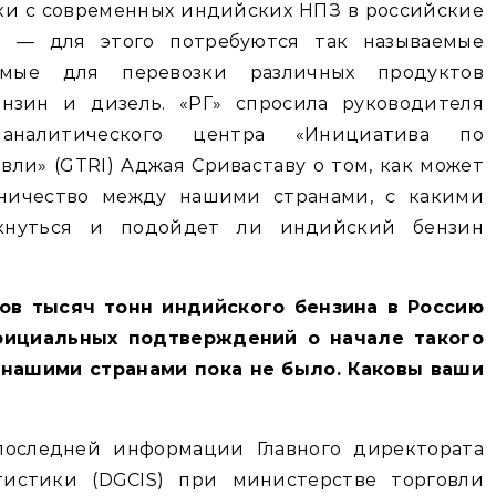
ки с современных индийских НПЗ в российские
а — для этого потребуются так называемые
уемые для перевозки различных продуктов
ензин и дизель. «РГ» спросила руководителя
 аналитического центра «Инициатива по
вли» (GTRI) Аджая Сриваставу о том, как может
дничество между нашими странами, с какими
лкнуться и подойдет ли индийский бензин
ков тысяч тонн индийского бензина в Россию
фициальных подтверждений о начале такого
нашими странами пока не было. Каковы ваши
последней информации Главного директората
тистики (DGCIS) при министерстве торговли