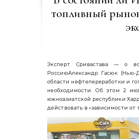
топливный рынок
эк
Эксперт Сривастава — о во
РоссиюАлександр Гасюк (Нью-
области нефтепереработки и гот
необходимости. Об этом 2 ию
южноазиатской республики Хард
действовать в «зависимости от т