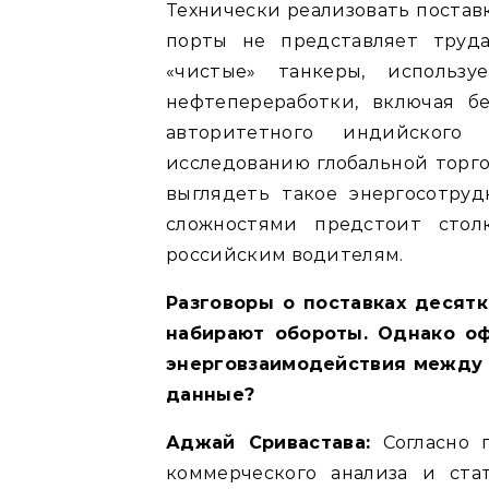
Технически реализовать постав
порты не представляет труд
«чистые» танкеры, использ
нефтепереработки, включая б
авторитетного индийского
исследованию глобальной торго
выглядеть такое энергосотру
сложностями предстоит сто
российским водителям.
Разговоры о поставках десят
набирают обороты. Однако о
энерговзаимодействия между 
данные?
Аджай Сривастава:
Согласно 
коммерческого анализа и ста