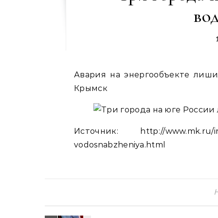
во
Авария на энергообъекте лиши
Крымск
Источник: http://www.mk.ru/incid
vodosnabzheniya.html