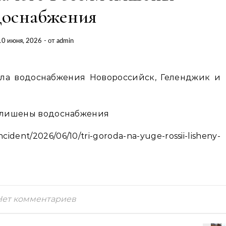
доснабжения
10 июня, 2026
- от
admin
ла водоснабжения Новороссийск, Геленджик и
ent/2026/06/10/tri-goroda-na-yuge-rossii-lisheny-
Нет комментариев