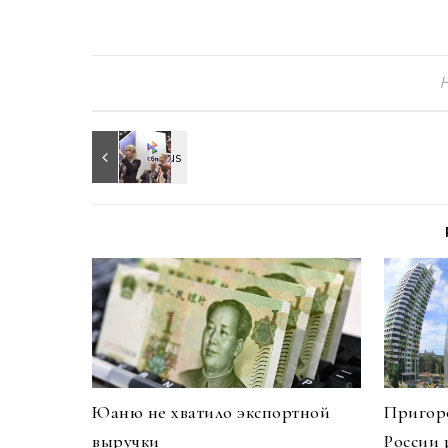
Юаню не хватило экспортной
Пригоро
выручки
России 