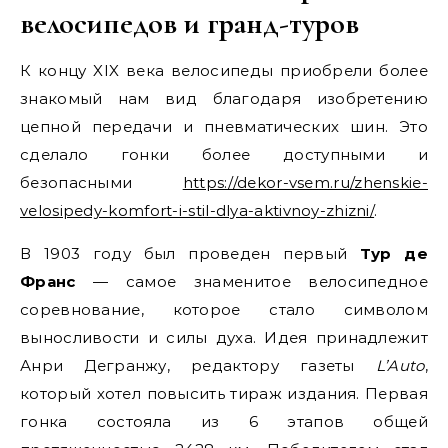
велосипедов и гранд-туров
К концу XIX века велосипеды приобрели более
знакомый нам вид благодаря изобретению
цепной передачи и пневматических шин. Это
сделало гонки более доступными и
безопасными
https://dekor-vsem.ru/zhenskie-
velosipedy-komfort-i-stil-dlya-aktivnoy-zhizni/
.
В 1903 году был проведен первый
Тур де
Франс
— самое знаменитое велосипедное
соревнование, которое стало символом
выносливости и силы духа. Идея принадлежит
Анри Дегранжу, редактору газеты
L’Auto
,
который хотел повысить тираж издания. Первая
гонка состояла из 6 этапов общей