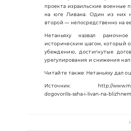
проекта израильские военные п
на юге Ливана. Один из них н
второй — непосредственно на ее
Нетаньяху назвал рамочное
историческим шагом, который о
убеждению, достигнутые дого
урегулирования и снижения нап
Читайте также: Нетаньяху дал о
Источник: http://www.mk.ru/po
dogovorilis-ssha-i-livan-na-blizhne