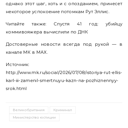
однако этот шаг, хоть и с опозданием, принесет
некоторое успокоение потомкам Рут Эллис.
Читайте также: Спустя 41 год: убийцу
коммивояжера вычислили по ДНК
Достоверные новости всегда под рукой — в
канале МК в MAX.
Источник:
http://www.mk.ru/social/2026/07/08/istoriya-rut-ellis-
karl-iii-zamenil-smertnuyu-kazn-na-pozhiznennyy-
srok.html
Великобритания
Криминал
Министерство юстиции