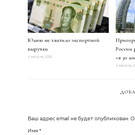
Юаню не хватило экспортной
Пригоро
выручки
России 
«в 30 м
4 августа, 2026
4 августа, 
ДОБА
Ваш адрес email не будет опубликован.
О
Имя
*