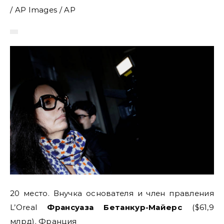
/ AP Images / AP
20 место. Внучка основателя и член правления
L’Oreal
Франсуаза Бетанкур-Майерс
($61,9
млрд). Франция