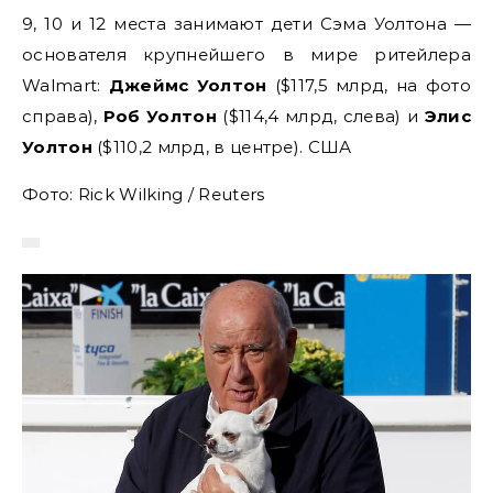
9, 10 и 12 места занимают дети Сэма Уолтона —
основателя крупнейшего в мире ритейлера
Walmart:
Джеймс Уолтон
($117,5 млрд, на фото
справа),
Роб Уолтон
($114,4 млрд, слева) и
Элис
Уолтон
($110,2 млрд, в центре). США
Фото: Rick Wilking / Reuters