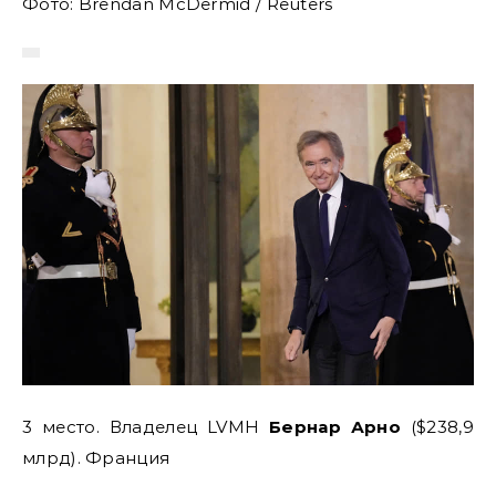
Фото: Brendan McDermid / Reuters
3 место. Владелец LVMH
Бернар Арно
($238,9
млрд). Франция