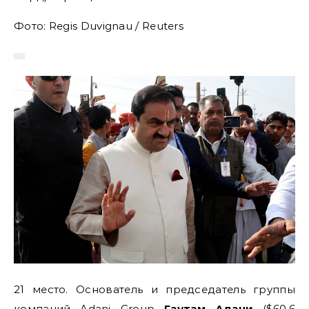
Фото: Regis Duvignau / Reuters
21 место. Основатель и председатель группы
компаний Adani Group
Гаутам Адани
($60,6