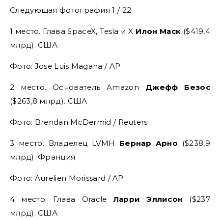
Следующая фотография 1 / 22
1 место. Глава SpaceX, Tesla и X
Илон Маск
($419,4
млрд). США
Фото: Jose Luis Magana / AP
2 место. Основатель Amazon
Джефф Безос
($263,8 млрд). США
Фото: Brendan McDermid / Reuters
3 место. Владелец LVMH
Бернар Арно
($238,9
млрд). Франция
Фото: Aurelien Morissard / AP
4 место. Глава Oracle
Ларри Эллисон
($237
млрд). США