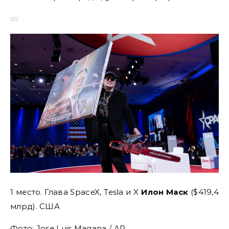
1 место. Глава SpaceX, Tesla и X
Илон Маск
($419,4
млрд). США
Фото: Jose Luis Magana / AP