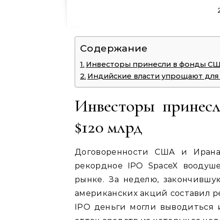
Содержание
Инвесторы принесли в фонды СШ
Индийские власти упрощают для
Инвесторы принес
$120 млрд
Договоренности США и Ирана
рекордное IPO SpaceX воодуш
рынке. За неделю, закончившу
американских акций составил р
IPO деньги могли выводиться и