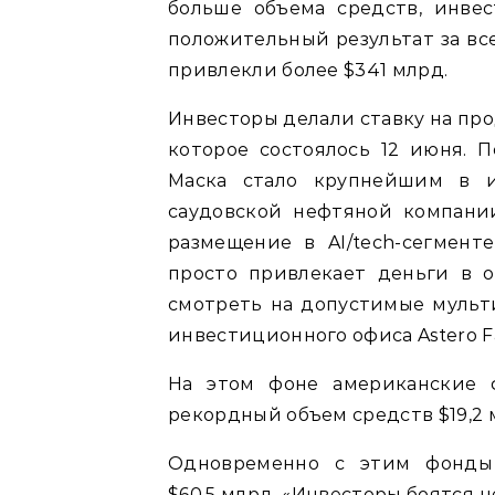
больше объема средств, инве
положительный результат за вс
привлекли более $341 млрд.
Инвесторы делали ставку на про
которое состоялось 12 июня.
Маска стало крупнейшим в и
саудовской нефтяной компании 
размещение в AI/tech-сегмент
просто привлекает деньги в о
смотреть на допустимые мульти
инвестиционного офиса Astero F
На этом фоне американские 
рекордный объем средств $19,2 
Одновременно с этим фонды
$60,5 млрд. «Инвесторы боятся н