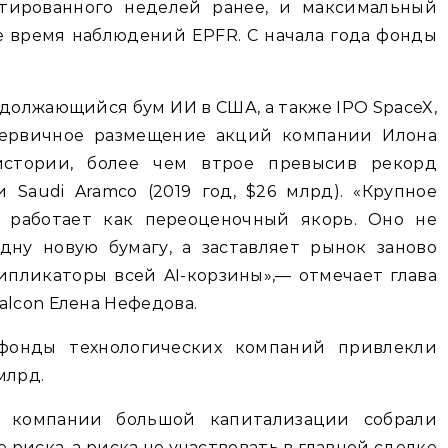
стированного неделей ранее, и максимальный
е время наблюдений EPFR. С начала года фонды
должающийся бум ИИ в США, а также IPO SpaceX,
 Первичное размещение акций компании Илона
стории, более чем втрое превысив рекорд
Saudi Aramco (2019 год, $26 млрд). «Крупное
е работает как переоценочный якорь. Оно не
дну новую бумагу, а заставляет рынок заново
пликаторы всей AI-корзины»,— отмечает глава
alcon Елена Нефедова.
фонды технологических компаний привлекли
млрд.
 компании большой капитализации собрали
е риска, а риска не участвовать в главной сделке