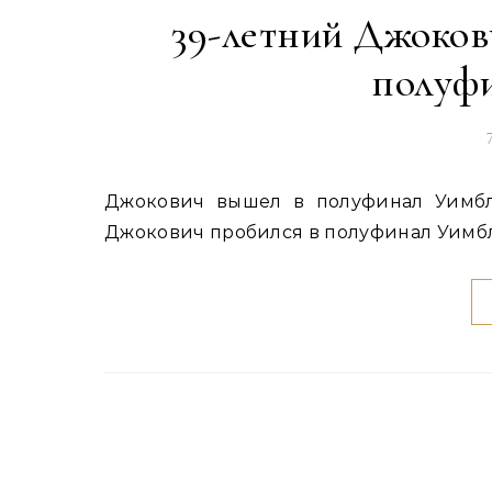
39-летний Джоков
полуф
Джокович вышел в полуфинал Уимблдона, обновив рекорд в одиночном разряде Новак
Джокович пробился в полуфинал Уимбл