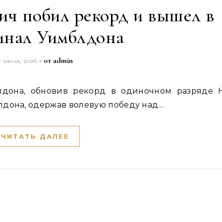
ич побил рекорд и вышел в
инал Уимблдона
7 июля, 2026
- от
admin
дона, одержав волевую победу над…
ЧИТАТЬ ДАЛЕЕ