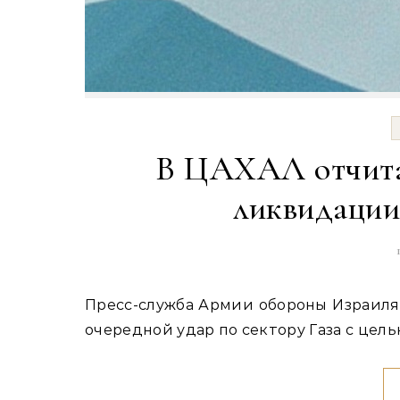
В ЦАХАЛ отчитал
ликвидаци
Пресс-служба Армии обороны Израиля (ЦАХАЛ) сообщила, что израильские военные нанесли
очередной удар по сектору Газа с цел