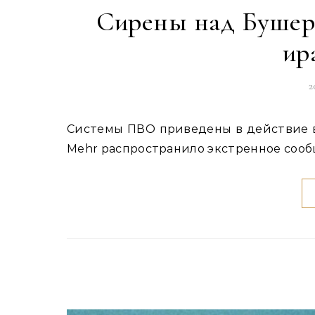
Сирены над Бушеро
ир
2
Системы ПВО приведены в действие в районе АЭС Бушер на юге Ирана Иранское агентство
Mehr распространило экстренное соо