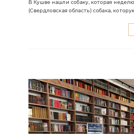
В Кушве нашли собаку, которая неделю назад была унесена смерчем вместе с будкой В Кушве
(Свердловская область) собака, котор