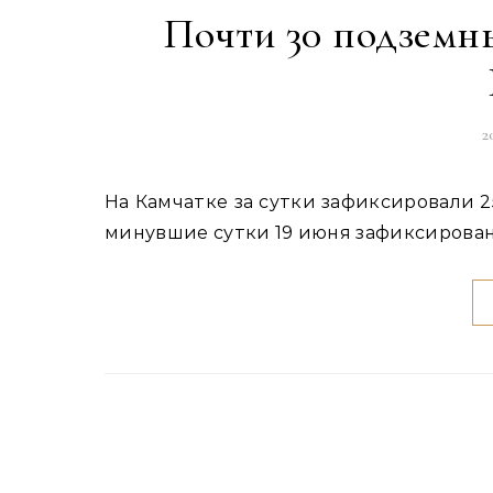
Почти 30 подземн
2
На Камчатке за сутки зафиксировали 25 афтершоков магнитудой до 6,9 В Камчатском крае за
минувшие сутки 19 июня зафиксирован