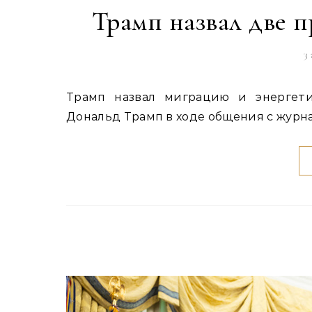
Трамп назвал две 
3
Трамп назвал миграцию и энергетику главными проблемами Европы Президент США
Дональд Трамп в ходе общения с журн