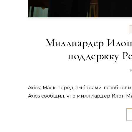
Миллиардер Илон
поддержку Ре
3
Axios: Маск перед выборами возобновит America PAC для поддержки республиканцев Портал
Axios сообщил, что миллиардер Илон М