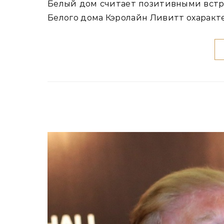
Белый дом считает позитивными встречи Трампа с Зеленским и Нетаньяху Пресс‑секретарь
Белого дома Кэролайн Ливитт охарак