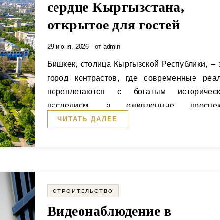
сердце Кыргызстана,
открытое для гостей
29 июня, 2026
- от
admin
Бишкек, столица Кыргызской Республики, – это
город контрастов, где современные реа
переплетаются с богатым историчес
наследием, а оживленные проспек
уступают…
ЧИТАТЬ ДАЛЕЕ
СТРОИТЕЛЬСТВО
Видеонаблюдение в